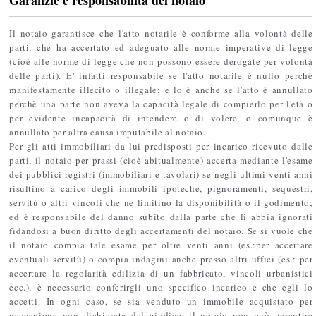
Il notaio garantisce che l'atto notarile è conforme alla volontà delle
parti, che ha accertato ed adeguato alle norme imperative di legge
(cioè alle norme di legge che non possono essere derogate per volontà
delle parti). E' infatti responsabile se l'atto notarile è nullo perchè
manifestamente illecito o illegale; e lo è anche se l'atto è annullato
perchè una parte non aveva la capacità legale di compierlo per l'età o
per evidente incapacità di intendere o di volere, o comunque è
annullato per altra causa imputabile al notaio.
Per gli atti immobiliari da lui predisposti per incarico ricevuto dalle
parti, il notaio per prassi (cioè abitualmente) accerta mediante l'esame
dei pubblici registri (immobiliari e tavolari) se negli ultimi venti anni
risultino a carico degli immobili ipoteche, pignoramenti, sequestri,
servitù o altri vincoli che ne limitino la disponibilità o il godimento;
ed è responsabile del danno subito dalla parte che li abbia ignorati
fidandosi a buon diritto degli accertamenti del notaio. Se si vuole che
il notaio compia tale esame per oltre venti anni (es.:per accertare
eventuali servitù) o compia indagini anche presso altri uffici (es.: per
accertare la regolarità edilizia di un fabbricato, vincoli urbanistici
ecc.), è necessario conferirgli uno specifico incarico e che egli lo
accetti. In ogni caso, se sia venduto un immobile acquistato per
usucapione non dichiarata dal giudice, il notaio non può garantire